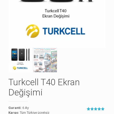
Turkcell T40 Ekran
Değişimi
Garanti:
6 Ay
Kargo:
Tüm Türkiye ücretsiz
1
müşteri