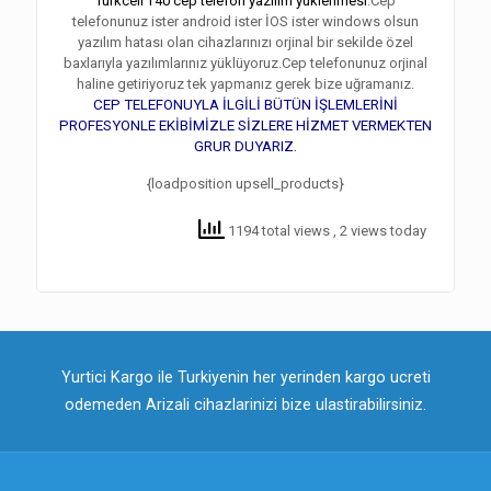
Turkcell T40 cep telefon yazılım yüklenmesi
:Cep
telefonunuz ister android ister İOS ister windows olsun
yazılım hatası olan cihazlarınızı orjinal bir sekilde özel
baxlarıyla yazılımlarınız yüklüyoruz.Cep telefonunuz orjinal
haline getiriyoruz tek yapmanız gerek bize uğramanız.
CEP TELEFONUYLA İLGİLİ BÜTÜN İŞLEMLERİNİ
PROFESYONLE EKİBİMİZLE SİZLERE HİZMET VERMEKTEN
GRUR DUYARIZ.
{loadposition upsell_products}
1194 total views
, 2 views today
Yurtici Kargo ile Turkiyenin her yerinden kargo ucreti
odemeden Arizali cihazlarinizi bize ulastirabilirsiniz.