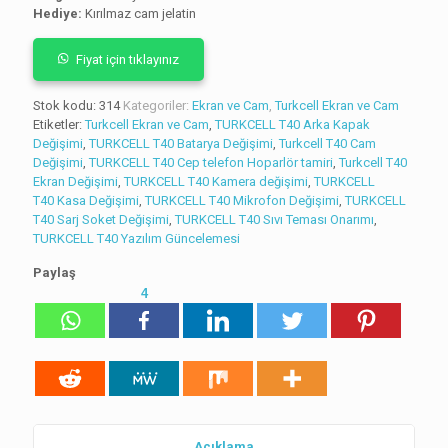
Hediye:
Kırılmaz cam jelatin
puanına
dayanarak 5
üzerinden
5.00
puan
Fiyat için tıklayınız
aldı
Stok kodu:
314
Kategoriler:
Ekran ve Cam
,
Turkcell Ekran ve Cam
Etiketler:
Turkcell Ekran ve Cam
,
TURKCELL T40 Arka Kapak
Değişimi
,
TURKCELL T40 Batarya Değişimi
,
Turkcell T40 Cam
Değişimi
,
TURKCELL T40 Cep telefon Hoparlör tamiri
,
Turkcell T40
Ekran Değişimi
,
TURKCELL T40 Kamera değişimi
,
TURKCELL
T40 Kasa Değişimi
,
TURKCELL T40 Mikrofon Değişimi
,
TURKCELL
T40 Sarj Soket Değişimi
,
TURKCELL T40 Sıvı Teması Onarımı
,
TURKCELL T40 Yazılım Güncelemesi
Paylaş
4
Açıklama