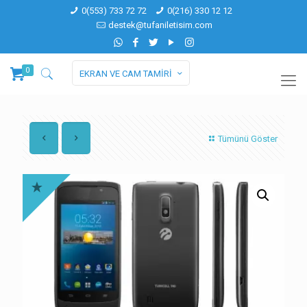
0(553) 733 72 72
0(216) 330 12 12
destek@tufaniletisim.com
0
EKRAN VE CAM TAMİRİ
Tümünü Göster