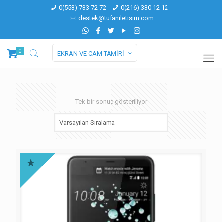
0(553) 733 72 72
0(216) 330 12 12
destek@tufaniletisim.com
0
EKRAN VE CAM TAMİRİ
Tek bir sonuç gösteriliyor