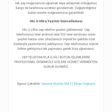
tek şey mağazamıza uğramak veya anlaşmalı olduğumuz
kargo ile tarafımıza ücretsiz göndermek. Değiştirdiğimiz
bütün ürünler mağazamızca garantilidir.
Htc U Ultra Yazılım Güncellemesi
Htc U Ultra cep telefon yazılım yüklenmesi: Cep
telefonunuz ister android ister İOS ister windows olsun
yazılım hatası olan cihazlarınızı orijinal bir şekilde özel
baxlarıyla yazılımlarınız yüklüyoruz. Cep telefonunuz orijinal
haline getiriyoruz tek yapmanız gerek bize uğramanız.
CEP TELEFONUYLA İLGİLİ BÜTÜN İŞLEMLERİNİ
PROFESYONEL EKİBİMİZLE SİZLERE HİZMET VERMEKTEN
GURUR DUYARIZ.
İlginizi Çekebilir:
General Mobile GM 21 Ekran Değişimi