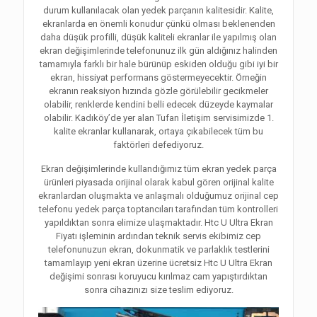
durum kullanılacak olan yedek parçanın kalitesidir. Kalite,
ekranlarda en önemli konudur çünkü olması beklenenden
daha düşük profilli, düşük kaliteli ekranlar ile yapılmış olan
ekran değişimlerinde telefonunuz ilk gün aldığınız halinden
tamamıyla farklı bir hale bürünüp eskiden olduğu gibi iyi bir
ekran, hissiyat performans göstermeyecektir. Örneğin
ekranın reaksiyon hızında gözle görülebilir gecikmeler
olabilir, renklerde kendini belli edecek düzeyde kaymalar
olabilir. Kadıköy’de yer alan Tufan İletişim servisimizde 1.
kalite ekranlar kullanarak, ortaya çıkabilecek tüm bu
faktörleri defediyoruz.
Ekran değişimlerinde kullandığımız tüm ekran yedek parça
ürünleri piyasada orijinal olarak kabul gören orijinal kalite
ekranlardan oluşmakta ve anlaşmalı olduğumuz orijinal cep
telefonu yedek parça toptancıları tarafından tüm kontrolleri
yapıldıktan sonra elimize ulaşmaktadır. Htc U Ultra Ekran
Fiyatı işleminin ardından teknik servis ekibimiz cep
telefonunuzun ekran, dokunmatik ve parlaklık testlerini
tamamlayıp yeni ekran üzerine ücretsiz Htc U Ultra Ekran
değişimi sonrası koruyucu kırılmaz cam yapıştırdıktan
sonra cihazınızı size teslim ediyoruz.