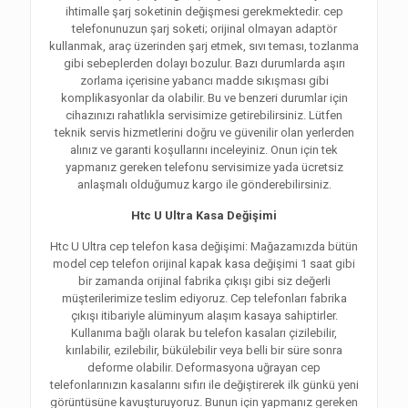
ihtimalle şarj soketinin değişmesi gerekmektedir. cep
telefonunuzun şarj soketi; orijinal olmayan adaptör
kullanmak, araç üzerinden şarj etmek, sıvı teması, tozlanma
gibi sebeplerden dolayı bozulur. Bazı durumlarda aşırı
zorlama içerisine yabancı madde sıkışması gibi
komplikasyonlar da olabilir. Bu ve benzeri durumlar için
cihazınızı rahatlıkla servisimize getirebilirsiniz. Lütfen
teknik servis hizmetlerini doğru ve güvenilir olan yerlerden
alınız ve garanti koşullarını inceleyiniz. Onun için tek
yapmanız gereken telefonu servisimize yada ücretsiz
anlaşmalı olduğumuz kargo ile gönderebilirsiniz.
Htc U Ultra Kasa Değişimi
Htc U Ultra cep telefon kasa değişimi: Mağazamızda bütün
model cep telefon orijinal kapak kasa değişimi 1 saat gibi
bir zamanda orijinal fabrika çıkışı gibi siz değerli
müşterilerimize teslim ediyoruz. Cep telefonları fabrika
çıkışı itibariyle alüminyum alaşım kasaya sahiptirler.
Kullanıma bağlı olarak bu telefon kasaları çizilebilir,
kırılabilir, ezilebilir, bükülebilir veya belli bir süre sonra
deforme olabilir. Deformasyona uğrayan cep
telefonlarınızın kasalarını sıfırı ile değiştirerek ilk günkü yeni
görüntüsüne kavuşturuyoruz. Bunun için yapmanız gereken