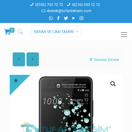
0(553) 733 72 72
0(216) 330 12 12
destek@tufaniletisim.com
0
EKRAN VE CAM TAMİRİ
Tümünü Göster