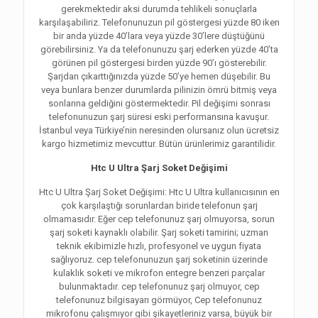
gerekmektedir aksi durumda tehlikeli sonuçlarla
karşılaşabiliriz. Telefonunuzun pil göstergesi yüzde 80 iken
bir anda yüzde 40’lara veya yüzde 30’lere düştüğünü
görebilirsiniz. Ya da telefonunuzu şarj ederken yüzde 40’ta
görünen pil göstergesi birden yüzde 90’ı gösterebilir.
Şarjdan çıkarttığınızda yüzde 50’ye hemen düşebilir. Bu
veya bunlara benzer durumlarda pilinizin ömrü bitmiş veya
sonlarına geldiğini göstermektedir. Pil değişimi sonrası
telefonunuzun şarj süresi eski performansına kavuşur.
İstanbul veya Türkiye’nin neresinden olursanız olun ücretsiz
kargo hizmetimiz mevcuttur. Bütün ürünlerimiz garantilidir.
Htc U Ultra Şarj Soket Değişimi
Htc U Ultra Şarj Soket Değişimi: Htc U Ultra kullanıcısının en
çok karşılaştığı sorunlardan biride telefonun şarj
olmamasıdır. Eğer cep telefonunuz şarj olmuyorsa, sorun
şarj soketi kaynaklı olabilir. Şarj soketi tamirini; uzman
teknik ekibimizle hızlı, profesyonel ve uygun fiyata
sağlıyoruz. cep telefonunuzun şarj soketinin üzerinde
kulaklık soketi ve mikrofon entegre benzeri parçalar
bulunmaktadır. cep telefonunuz şarj olmuyor, cep
telefonunuz bilgisayarı görmüyor, Cep telefonunuz
mikrofonu çalışmıyor gibi şikayetleriniz varsa, büyük bir