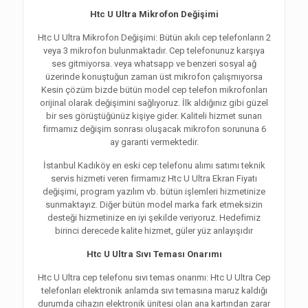
Htc U Ultra Mikrofon Değişimi
Htc U Ultra Mikrofon Değişimi: Bütün akılı cep telefonların 2
veya 3 mikrofon bulunmaktadır. Cep telefonunuz karşıya
ses gitmiyorsa. veya whatsapp ve benzeri sosyal ağ
üzerinde konuştuğun zaman üst mikrofon çalışmıyorsa
Kesin çözüm bizde bütün model cep telefon mikrofonları
orijinal olarak değişimini sağlıyoruz. İlk aldığınız gibi güzel
bir ses görüştüğünüz kişiye gider. Kaliteli hizmet sunan
firmamız değişim sonrası oluşacak mikrofon sorununa 6
ay garanti vermektedir.
İstanbul Kadıköy en eski cep telefonu alımı satımı teknik
servis hizmeti veren firmamız Htc U Ultra Ekran Fiyatı
değişimi, program yazılım vb. bütün işlemleri hizmetinize
sunmaktayız. Diğer bütün model marka fark etmeksizin
desteği hizmetinize en iyi şekilde veriyoruz. Hedefimiz
birinci derecede kalite hizmet, güler yüz anlayışıdır
Htc U Ultra Sıvı Teması Onarımı
Htc U Ultra cep telefonu sıvı temas onarımı: Htc U Ultra Cep
telefonları elektronik anlamda sıvı temasına maruz kaldığı
durumda cihazın elektronik ünitesi olan ana kartından zarar