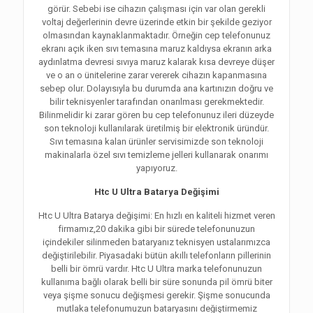
görür. Sebebi ise cihazın çalışması için var olan gerekli
voltaj değerlerinin devre üzerinde etkin bir şekilde geziyor
olmasından kaynaklanmaktadır. Örneğin cep telefonunuz
ekranı açık iken sıvı temasına maruz kaldıysa ekranın arka
aydınlatma devresi sıvıya maruz kalarak kısa devreye düşer
ve o an o ünitelerine zarar vererek cihazın kapanmasına
sebep olur. Dolayısıyla bu durumda ana kartınızın doğru ve
bilir teknisyenler tarafından onarılması gerekmektedir.
Bilinmelidir ki zarar gören bu cep telefonunuz ileri düzeyde
son teknoloji kullanılarak üretilmiş bir elektronik üründür.
Sıvı temasına kalan ürünler servisimizde son teknoloji
makinalarla özel sıvı temizleme jelleri kullanarak onarımı
yapıyoruz.
Htc U Ultra Batarya Değişimi
Htc U Ultra Batarya değişimi: En hızlı en kaliteli hizmet veren
firmamız,20 dakika gibi bir sürede telefonunuzun
içindekiler silinmeden bataryanız teknisyen ustalarımızca
değiştirilebilir. Piyasadaki bütün akıllı telefonların pillerinin
belli bir ömrü vardır. Htc U Ultra marka telefonunuzun
kullanıma bağlı olarak belli bir süre sonunda pil ömrü biter
veya şişme sonucu değişmesi gerekir. Şişme sonucunda
mutlaka telefonumuzun bataryasını değiştirmemiz