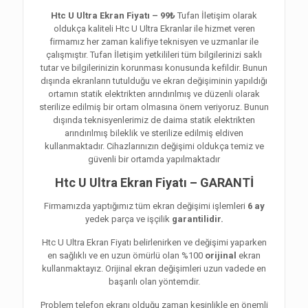
Htc U Ultra Ekran Fiyatı – 99₺
Tufan İletişim olarak
oldukça kaliteli Htc U Ultra Ekranlar ile hizmet veren
firmamız her zaman kalifiye teknisyen ve uzmanlar ile
çalışmıştır. Tufan İletişim yetkilileri tüm bilgilerinizi saklı
tutar ve bilgilerinizin korunması konusunda kefildir. Bunun
dışında ekranların tutulduğu ve ekran değişiminin yapıldığı
ortamın statik elektrikten arındırılmış ve düzenli olarak
sterilize edilmiş bir ortam olmasına önem veriyoruz. Bunun
dışında teknisyenlerimiz de daima statik elektrikten
arındırılmış bileklik ve sterilize edilmiş eldiven
kullanmaktadır. Cihazlarınızın değişimi oldukça temiz ve
güvenli bir ortamda yapılmaktadır
Htc U Ultra Ekran Fiyatı – GARANTİ
Firmamızda yaptığımız tüm ekran değişimi işlemleri
6 ay
yedek parça ve işçilik
garantilidir.
Htc U Ultra Ekran Fiyatı belirlenirken ve değişimi yaparken
en sağlıklı ve en uzun ömürlü olan %100
orijinal
ekran
kullanmaktayız. Orijinal ekran değişimleri uzun vadede en
başarılı olan yöntemdir.
Problem telefon ekranı olduğu zaman kesinlikle en önemli