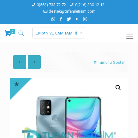
0(553) 733 72 72
0(216) 330 12 12
destek@tufaniletisim.com
0
EKRAN VE CAM TAMİRİ
Tümünü Göster