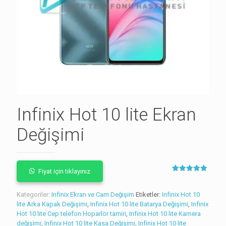
Infinix Hot 10 lite Ekran
Değişimi
Fiyat için tıklayınız
2
müşteri
puanına
dayanarak 5
Kategoriler:
Infinix Ekran ve Cam Değişim
Etiketler:
Infinix Hot 10
üzerinden
lite Arka Kapak Değişimi
,
Infinix Hot 10 lite Batarya Değişimi
5.00
puan
,
Infinix
aldı
Hot 10 lite Cep telefon Hoparlör tamiri
,
Infinix Hot 10 lite Kamera
değişimi
,
Infinix Hot 10 lite Kasa Değişimi
,
Infinix Hot 10 lite