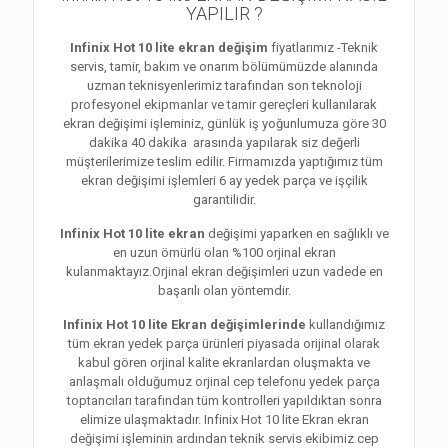
YAPILIR ?
Infinix Hot 10 lite ekran değişim
fiyatlarımız -Teknik
servis, tamir, bakım ve onarım bölümümüzde alanında
uzman teknisyenlerimiz tarafından son teknoloji
profesyonel ekipmanlar ve tamir gereçleri kullanılarak
ekran değişimi işleminiz, günlük iş yoğunlumuza göre 30
dakika 40 dakika arasında yapılarak siz değerli
müşterilerimize teslim edilir. Firmamızda yaptığımız tüm
ekran değişimi işlemleri 6 ay yedek parça ve işçilik
garantilidir.
Infinix Hot 10 lite ekran
değişimi yaparken en sağlıklı ve
en uzun ömürlü olan %100 orjinal ekran
kulanmaktayız.Orjinal ekran değişimleri uzun vadede en
başarılı olan yöntemdir.
Infinix Hot 10 lite Ekran değişimlerinde
kullandığımız
tüm ekran yedek parça ürünleri piyasada orijinal olarak
kabul gören orjinal kalite ekranlardan oluşmakta ve
anlaşmalı olduğumuz orjinal cep telefonu yedek parça
toptancıları tarafından tüm kontrolleri yapıldıktan sonra
elimize ulaşmaktadır. Infinix Hot 10 lite Ekran ekran
değişimi işleminin ardından teknik servis ekibimiz cep