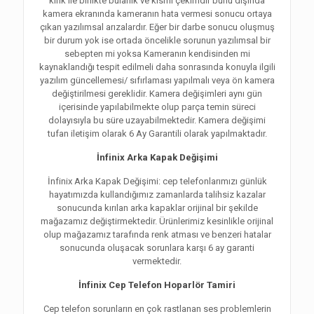
kırık ile birlikte bulanık ve kısmi çekimdir bunu dışında
kamera ekranında kameranın hata vermesi sonucu ortaya
çıkan yazılımsal arızalardır. Eğer bir darbe sonucu oluşmuş
bir durum yok ise ortada öncelikle sorunun yazılımsal bir
sebepten mi yoksa Kameranın kendisinden mi
kaynaklandığı tespit edilmeli daha sonrasında konuyla ilgili
yazılım güncellemesi/ sıfırlaması yapılmalı veya ön kamera
değiştirilmesi gereklidir. Kamera değişimleri aynı gün
içerisinde yapılabilmekte olup parça temin süreci
dolayısıyla bu süre uzayabilmektedir. Kamera değişimi
tufan iletişim olarak 6 Ay Garantili olarak yapılmaktadır.
İnfinix Arka Kapak Değişimi
İnfinix Arka Kapak Değişimi: cep telefonlarımızı günlük
hayatımızda kullandığımız zamanlarda talihsiz kazalar
sonucunda kırılan arka kapaklar orijinal bir şekilde
mağazamız değiştirmektedir. Ürünlerimiz kesinlikle orijinal
olup mağazamız tarafında renk atması ve benzeri hatalar
sonucunda oluşacak sorunlara karşı 6 ay garanti
vermektedir.
İnfinix Cep Telefon Hoparlör Tamiri
Cep telefon sorunların en çok rastlanan ses problemlerin