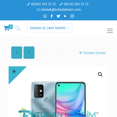
0(553) 733 72 72
0(216) 330 12 12
destek@tufaniletisim.com
0
EKRAN VE CAM TAMİRİ
Tümünü Göster