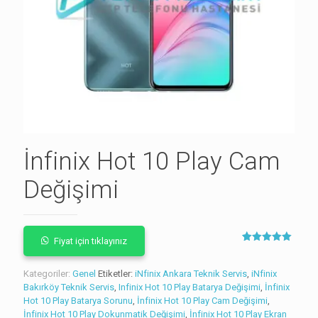
İnfinix Hot 10 Play Cam
Değişimi
Fiyat için tıklayınız
1
müşteri
puanına
dayanarak 5
Kategoriler:
Genel
Etiketler:
iNfinix Ankara Teknik Servis
,
iNfinix
üzerinden
Bakırköy Teknik Servis
,
Infinix Hot 10 Play Batarya Değişimi
5.00
puan
,
İnfinix
aldı
Hot 10 Play Batarya Sorunu
,
İnfinix Hot 10 Play Cam Değişimi
,
İnfinix Hot 10 Play Dokunmatik Değişimi
,
İnfinix Hot 10 Play Ekran