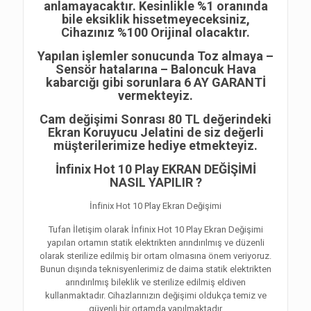
anlamayacaktır. Kesinlikle %1 oranında
bile eksiklik hissetmeyeceksiniz,
Cihazınız %100 Orijinal olacaktır.
Yapılan işlemler sonucunda Toz almaya –
Sensör hatalarına – Baloncuk Hava
kabarcığı gibi sorunlara 6 AY GARANTİ
vermekteyiz.
Cam değişimi Sonrası 80 TL değerindeki
Ekran Koruyucu Jelatini de siz değerli
müşterilerimize hediye etmekteyiz.
İnfinix Hot 10 Play EKRAN DEĞİŞİMİ
NASIL YAPILIR ?
İnfinix Hot 10 Play Ekran Değişimi
Tufan İletişim olarak İnfinix Hot 10 Play Ekran Değişimi
yapılan ortamın statik elektrikten arındırılmış ve düzenli
olarak sterilize edilmiş bir ortam olmasına önem veriyoruz.
Bunun dışında teknisyenlerimiz de daima statik elektrikten
arındırılmış bileklik ve sterilize edilmiş eldiven
kullanmaktadır. Cihazlarınızın değişimi oldukça temiz ve
güvenli bir ortamda yapılmaktadır