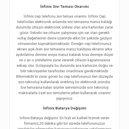
İnfinix Sıvı Teması Onarımı
İnfinix cep telefonu sıvı temas onarımı: İnfinix Cep
telefonları elektronik anlamda sıvı temasına maruz kaldığı
durumda cihazın elektronik ünitesi olan ana kartından zarar
görür. Sebebi ise cihazın çalışması için var olan gerekli
voltaj değerlerinin devre üzerinde etkin bir şekilde geziyor
olmasından kaynaklanmaktadır. Örneğin cep telefonunuz
ekranı açık iken sıvı temasına maruz kaldıysa ekranın arka
aydınlatma devresi sıvıya maruz kalarak kısa devreye düşer
ve o an o ünitelerine zarar vererek cihazın kapanmasına
sebep olur. Dolayısıyla bu durumda ana kartınızın doğru ve
bilir teknisyenler tarafından onarılması gerekmektedir.
Bilinmelidir ki zarar gören bu cep telefonunuz ileri düzeyde
son teknoloji kullanılarak üretilmiş bir elektronik üründür.
Sıvı temasına kalan ürünler servisimizde son teknoloji
makinalarla özel sıvı temizleme jelleri kullanarak onarımı
yapıyoruz.
İnfinix Batarya Değişimi
İnfinix Batarya değişimi: En hızlı en kaliteli hizmet veren
firmamız,20 dakika gibi bir sürede telefonunuzun
içindekiler silinmeden bataryanız teknisyen ustalarımızca