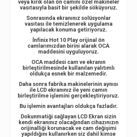
veya kırık olan ön camını özel makineler
vasıtasıyla basit bir şekilde söküyoruz.
Sonrasında ekranınız solüsyonlar
vasıtası ile temizlenerek uygulama
yapılacak konuma getiriyoruz.
İnfinix Hot 10 Play orijinal ön
camlarımızdan birini alarak OCA
maddesini uyguluyoruz.
OCA maddesi cam ve ekranın
birleştirilmesinde kullanılan yalıtımlı
oldukça esnek bir malzemedir.
Daha sonra fabrika makinelerinin aynısı
ile LCD ekranınız ile yeni camın
birleştirilme işlemini gerçekleştiriyoruz.
Bu işlemin avantajları oldukça fazladır.
Dokunmatiği sağlayan LCD Ekran sizin
kendi ekranınız olacağından cihazınızın
orijinalliği korunacak ve cam değişimi
yapıldığını kullanırken siz dahil kimse