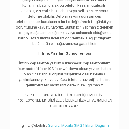
Kullanıma bağlı olarak bu telefon kasaları çizilebilir,
kırılabilir, ezilebilir, bükülebilir veya belli bir süre sonra
deforme olabilir. Deformasyona uğrayan cep
telefonlarınızın kasalarını sıfırı ile değiştirerek ilk günkü yeni
görüntüsüne kavuşturuyoruz. Bunun için yapmanız gereken
tek şey mağazamıza uğramak veya anlaşmalı olduğumuz
kargo ile tarafımıza ücretsiz göndermek. Değiştirdiğimiz
bütün ürünler mağazamızca garantilidir.
İnfinix Yazılım Güncellemesi
İnfinix cep telefon yazılım yüklenmesi: Cep telefonunuz
ister android ister İOS ister windows olsun yazılım hatası
olan cihazlarınızı orijinal bir şekilde özel baxlarıyla
yazılımlarınız yüklüyoruz. Cep telefonunuz orijinal haline
getiriyoruz tek yapmanız gerek bize uğramanız.
CEP TELEFONUYLA İLGİLİ BÜTÜN İŞLEMLERİNİ
PROFESYONEL EKİBİMİZLE SİZLERE HİZMET VERMEKTEN
GURUR DUYARIZ.
İlginizi Çekebilir:
General Mobile GM 21 Ekran Değişimi