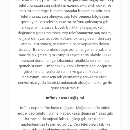
telefonunuzun şarj soketinin üzerinde kulaklık soketi ve
mikrofon entegre benzeri parçalar bulunmaktadır. cep
telefonunuz şarj olmuyor, cep telefonunuz bilgisayarı
görmüyor, Cep telefonunuz mikrofonu çalışmıyor gibi
şikayetleriniz varsa, büyük bir ihtimalle şarj soketinin
değişmesi gerekmektedir. cep telefonunuzun şarj soketi;
orijinal olmayan adaptör kullanmak, araç üzerinden şarj
etmek, sıvı teması, tozlanma gibi sebeplerden dolayı
bozulur. Bazı durumlarda aşırı zorlama içerisine yabancı
madde sıkışması gibi komplikasyonlar da olabilir. Bu ve
benzeri durumlar için cihazınızı rahatlıkla servisimize
getirebilirsiniz. Lütfen teknik servis hizmetlerini doğru ve
güvenilir olan yerlerden alınız ve garanti koşullarını
inceleyiniz. Onun için tek yapmanız gereken telefonu
servisimize yada ücretsiz anlaşmalı olduğumuz kargo ile
gönderebilirsiniz.
İnfinix Kasa Değişimi
İnfinix cep telefon kasa değişimi: Mağazamızda bütün
model cep telefon orijinal kapak kasa değişimi 1 saat gibi
bir zamanda orijinal fabrika çıkışı gibi siz değerli
müşterilerimize teslim ediyoruz. Cep telefonları fabrika
çıkışı itibariyle alüminyum alaşım kasaya sahiptirler.