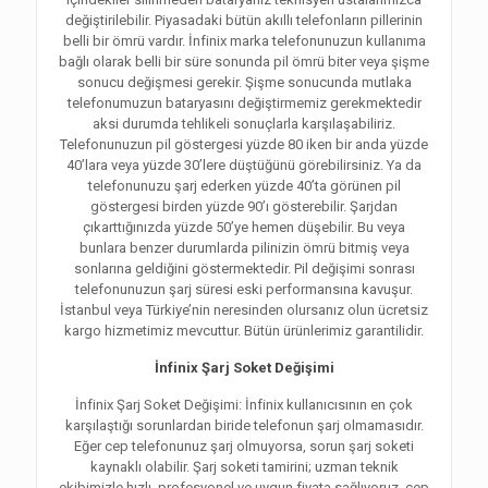
değiştirilebilir. Piyasadaki bütün akıllı telefonların pillerinin
belli bir ömrü vardır. İnfinix marka telefonunuzun kullanıma
bağlı olarak belli bir süre sonunda pil ömrü biter veya şişme
sonucu değişmesi gerekir. Şişme sonucunda mutlaka
telefonumuzun bataryasını değiştirmemiz gerekmektedir
aksi durumda tehlikeli sonuçlarla karşılaşabiliriz.
Telefonunuzun pil göstergesi yüzde 80 iken bir anda yüzde
40’lara veya yüzde 30’lere düştüğünü görebilirsiniz. Ya da
telefonunuzu şarj ederken yüzde 40’ta görünen pil
göstergesi birden yüzde 90’ı gösterebilir. Şarjdan
çıkarttığınızda yüzde 50’ye hemen düşebilir. Bu veya
bunlara benzer durumlarda pilinizin ömrü bitmiş veya
sonlarına geldiğini göstermektedir. Pil değişimi sonrası
telefonunuzun şarj süresi eski performansına kavuşur.
İstanbul veya Türkiye’nin neresinden olursanız olun ücretsiz
kargo hizmetimiz mevcuttur. Bütün ürünlerimiz garantilidir.
İnfinix Şarj Soket Değişimi
İnfinix Şarj Soket Değişimi: İnfinix kullanıcısının en çok
karşılaştığı sorunlardan biride telefonun şarj olmamasıdır.
Eğer cep telefonunuz şarj olmuyorsa, sorun şarj soketi
kaynaklı olabilir. Şarj soketi tamirini; uzman teknik
ekibimizle hızlı, profesyonel ve uygun fiyata sağlıyoruz. cep