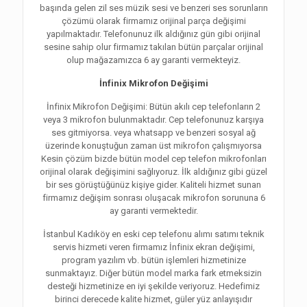
başında gelen zil ses müzik sesi ve benzeri ses sorunların
çözümü olarak firmamız orijinal parça değişimi
yapılmaktadır. Telefonunuz ilk aldığınız gün gibi orijinal
sesine sahip olur firmamız takılan bütün parçalar orijinal
olup mağazamızca 6 ay garanti vermekteyiz.
İnfinix Mikrofon Değişimi
İnfinix Mikrofon Değişimi: Bütün akılı cep telefonların 2
veya 3 mikrofon bulunmaktadır. Cep telefonunuz karşıya
ses gitmiyorsa. veya whatsapp ve benzeri sosyal ağ
üzerinde konuştuğun zaman üst mikrofon çalışmıyorsa
Kesin çözüm bizde bütün model cep telefon mikrofonları
orijinal olarak değişimini sağlıyoruz. İlk aldığınız gibi güzel
bir ses görüştüğünüz kişiye gider. Kaliteli hizmet sunan
firmamız değişim sonrası oluşacak mikrofon sorununa 6
ay garanti vermektedir.
İstanbul Kadıköy en eski cep telefonu alımı satımı teknik
servis hizmeti veren firmamız İnfinix ekran değişimi,
program yazılım vb. bütün işlemleri hizmetinize
sunmaktayız. Diğer bütün model marka fark etmeksizin
desteği hizmetinize en iyi şekilde veriyoruz. Hedefimiz
birinci derecede kalite hizmet, güler yüz anlayışıdır