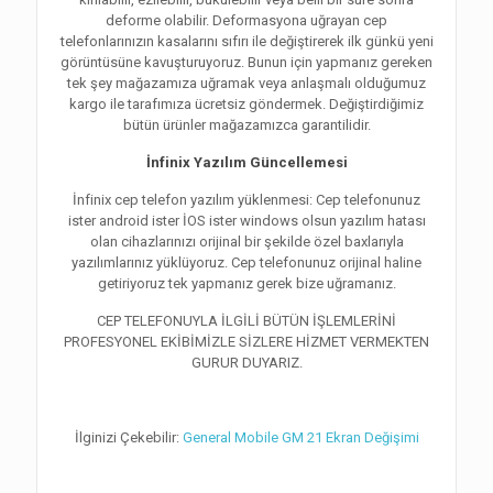
deforme olabilir. Deformasyona uğrayan cep
telefonlarınızın kasalarını sıfırı ile değiştirerek ilk günkü yeni
görüntüsüne kavuşturuyoruz. Bunun için yapmanız gereken
tek şey mağazamıza uğramak veya anlaşmalı olduğumuz
kargo ile tarafımıza ücretsiz göndermek. Değiştirdiğimiz
bütün ürünler mağazamızca garantilidir.
İnfinix Yazılım Güncellemesi
İnfinix cep telefon yazılım yüklenmesi: Cep telefonunuz
ister android ister İOS ister windows olsun yazılım hatası
olan cihazlarınızı orijinal bir şekilde özel baxlarıyla
yazılımlarınız yüklüyoruz. Cep telefonunuz orijinal haline
getiriyoruz tek yapmanız gerek bize uğramanız.
CEP TELEFONUYLA İLGİLİ BÜTÜN İŞLEMLERİNİ
PROFESYONEL EKİBİMİZLE SİZLERE HİZMET VERMEKTEN
GURUR DUYARIZ.
İlginizi Çekebilir:
General Mobile GM 21 Ekran Değişimi