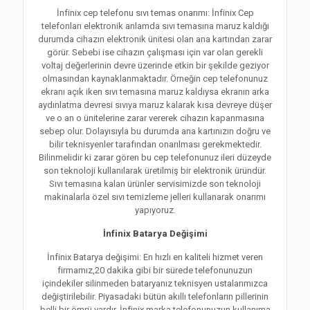
İnfinix cep telefonu sıvı temas onarımı: İnfinix Cep
telefonları elektronik anlamda sıvı temasına maruz kaldığı
durumda cihazın elektronik ünitesi olan ana kartından zarar
görür. Sebebi ise cihazın çalışması için var olan gerekli
voltaj değerlerinin devre üzerinde etkin bir şekilde geziyor
olmasından kaynaklanmaktadır. Örneğin cep telefonunuz
ekranı açık iken sıvı temasına maruz kaldıysa ekranın arka
aydınlatma devresi sıvıya maruz kalarak kısa devreye düşer
ve o an o ünitelerine zarar vererek cihazın kapanmasına
sebep olur. Dolayısıyla bu durumda ana kartınızın doğru ve
bilir teknisyenler tarafından onarılması gerekmektedir.
Bilinmelidir ki zarar gören bu cep telefonunuz ileri düzeyde
son teknoloji kullanılarak üretilmiş bir elektronik üründür.
Sıvı temasına kalan ürünler servisimizde son teknoloji
makinalarla özel sıvı temizleme jelleri kullanarak onarımı
yapıyoruz.
İnfinix Batarya Değişimi
İnfinix Batarya değişimi: En hızlı en kaliteli hizmet veren
firmamız,20 dakika gibi bir sürede telefonunuzun
içindekiler silinmeden bataryanız teknisyen ustalarımızca
değiştirilebilir. Piyasadaki bütün akıllı telefonların pillerinin
belli bir ömrü vardır. İnfinix marka telefonunuzun kullanıma