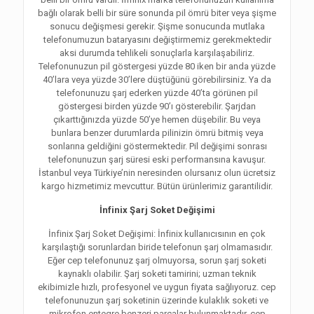
bağlı olarak belli bir süre sonunda pil ömrü biter veya şişme
sonucu değişmesi gerekir. Şişme sonucunda mutlaka
telefonumuzun bataryasını değiştirmemiz gerekmektedir
aksi durumda tehlikeli sonuçlarla karşılaşabiliriz.
Telefonunuzun pil göstergesi yüzde 80 iken bir anda yüzde
40’lara veya yüzde 30’lere düştüğünü görebilirsiniz. Ya da
telefonunuzu şarj ederken yüzde 40’ta görünen pil
göstergesi birden yüzde 90’ı gösterebilir. Şarjdan
çıkarttığınızda yüzde 50’ye hemen düşebilir. Bu veya
bunlara benzer durumlarda pilinizin ömrü bitmiş veya
sonlarına geldiğini göstermektedir. Pil değişimi sonrası
telefonunuzun şarj süresi eski performansına kavuşur.
İstanbul veya Türkiye’nin neresinden olursanız olun ücretsiz
kargo hizmetimiz mevcuttur. Bütün ürünlerimiz garantilidir.
İnfinix Şarj Soket Değişimi
İnfinix Şarj Soket Değişimi: İnfinix kullanıcısının en çok
karşılaştığı sorunlardan biride telefonun şarj olmamasıdır.
Eğer cep telefonunuz şarj olmuyorsa, sorun şarj soketi
kaynaklı olabilir. Şarj soketi tamirini; uzman teknik
ekibimizle hızlı, profesyonel ve uygun fiyata sağlıyoruz. cep
telefonunuzun şarj soketinin üzerinde kulaklık soketi ve
mikrofon entegre benzeri parçalar bulunmaktadır. cep