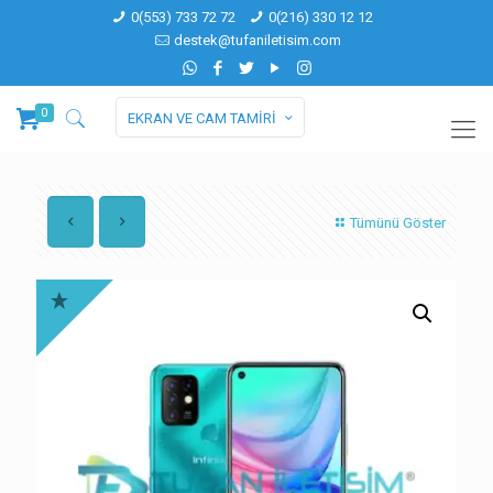
0(553) 733 72 72
0(216) 330 12 12
destek@tufaniletisim.com
0
EKRAN VE CAM TAMİRİ
Tümünü Göster