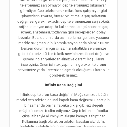
telefonunuz şarj olmuyor, cep telefonunuz bilgisayarı
görmüyor, Cep telefonunuz mikrofonu çalışmıyor gibi
şikayetleriniz varsa, büyük bir ihtimalle şarj soketinin
değişmesi gerekmektedir. cep telefonunuzun şarj soketi;
orijinal olmayan adaptör kullanmak, araç üzerinden şarj
etmek, sıvı teması, tozlanma gibi sebeplerden dolayı
bozulur. Bazı durumlarda aşırı zorlama içerisine yabancı
madde sıkışması gibi komplikasyonlar da olabilir. Bu ve
benzeri durumlar için cihazınızı rahatlıkla servisimize
getirebilirsiniz. Lütfen teknik servis hizmetlerini doğru ve
güvenilir olan yerlerden alınız ve garanti koşullarını
inceleyiniz. Onun için tek yapmanız gereken telefonu
servisimize yada ücretsiz anlaşmalı olduğumuz kargo ile
gönderebilirsiniz.
İnfinix Kasa Değişimi
İnfinix cep telefon kasa değişimi: Mağazamızda bütün
model cep telefon orijinal kapak kasa değişimi 1 saat gibi
bir zamanda orijinal fabrika çıkışı gibi siz değerli
müşterilerimize teslim ediyoruz. Cep telefonları fabrika
çıkışı itibariyle alüminyum alaşım kasaya sahiptirler.
Kullanıma bağlı olarak bu telefon kasaları çizilebilir,
kırılabilir, ezilebilir, bükülebilir veya belli bir süre sonra