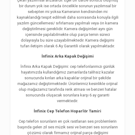
çıkan yazılımsal arızalardır. Eğer bir darbe sonucu oluşmuş
bir durum yok ise ortada öncelikle sorunun yazılımsal bir
sebepten mi yoksa Kameranın kendisinden mi
kaynaklandığı tespit edilmeli daha sonrasında konuyla ilgili
yazılım güncellemesi/ sıfırlaması yapılmalı veya ön kamera
değiştirilmesi gereklidir. Kamera değişimleri aynı gün
içerisinde yapılabilmekte olup parça temin süreci
dolayısıyla bu süre uzayabilmektedir. Kamera değişimi
tufan iletişim olarak 6 Ay Garantili olarak yapılmaktadır.
İnfinix Arka Kapak Değişimi
İnfinix Arka Kapak Değişimi: cep telefonlarımızı günlük
hayatımızda kullandığımız zamanlarda talihsiz kazalar
sonucunda kırılan arka kapaklar orijinal bir şekilde
mağazamız değiştirmektedir. Ürünlerimiz kesinlikle orijinal
olup mağazamız tarafında renk atması ve benzeri hatalar
sonucunda oluşacak sorunlara karşı 6 ay garanti
vermektedir.
İnfinix Cep Telefon Hoparlör Tamiri
Cep telefon sorunların en çok rastlanan ses problemlerin
başında gelen zil ses müzik sesi ve benzeri ses sorunların
çözümü olarak firmamız orijinal parça değişimi