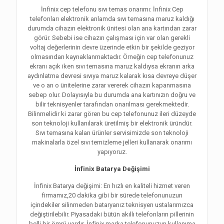
İnfinix cep telefonu sıvı temas onarımı: İnfinix Cep
telefonları elektronik anlamda sıvı temasına maruz kaldığı
durumda cihazın elektronik ünitesi olan ana kartından zarar
görür. Sebebi ise cihazın çalışması için var olan gerekli
voltaj değerlerinin devre üzerinde etkin bir şekilde geziyor
olmasından kaynaklanmaktadır. Örneğin cep telefonunuz
ekranı açık iken sıvı temasına maruz kaldıysa ekranın arka
aydınlatma devresi sıvıya maruz kalarak kısa devreye düşer
ve o an o ünitelerine zarar vererek cihazın kapanmasına
sebep olur. Dolayısıyla bu durumda ana kartınızın doğru ve
bilir teknisyenler tarafından onarılması gerekmektedir.
Bilinmelidir ki zarar gören bu cep telefonunuz ileri düzeyde
son teknoloji kullanılarak üretilmiş bir elektronik üründür.
Sıvı temasına kalan ürünler servisimizde son teknoloji
makinalarla özel sıvı temizleme jelleri kullanarak onarımı
yapıyoruz.
İnfinix Batarya Değişimi
İnfinix Batarya değişimi: En hızlı en kaliteli hizmet veren
firmamız,20 dakika gibi bir sürede telefonunuzun
içindekiler silinmeden bataryanız teknisyen ustalarımızca
değiştirilebilir. Piyasadaki bütün akıllı telefonların pillerinin
belli bir ömrü vardır. İnfinix marka telefonunuzun kullanıma