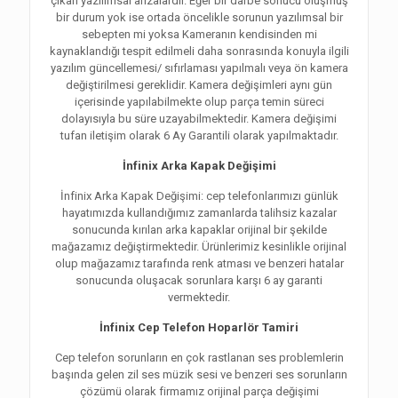
çıkan yazılımsal arızalardır. Eğer bir darbe sonucu oluşmuş
bir durum yok ise ortada öncelikle sorunun yazılımsal bir
sebepten mi yoksa Kameranın kendisinden mi
kaynaklandığı tespit edilmeli daha sonrasında konuyla ilgili
yazılım güncellemesi/ sıfırlaması yapılmalı veya ön kamera
değiştirilmesi gereklidir. Kamera değişimleri aynı gün
içerisinde yapılabilmekte olup parça temin süreci
dolayısıyla bu süre uzayabilmektedir. Kamera değişimi
tufan iletişim olarak 6 Ay Garantili olarak yapılmaktadır.
İnfinix Arka Kapak Değişimi
İnfinix Arka Kapak Değişimi: cep telefonlarımızı günlük
hayatımızda kullandığımız zamanlarda talihsiz kazalar
sonucunda kırılan arka kapaklar orijinal bir şekilde
mağazamız değiştirmektedir. Ürünlerimiz kesinlikle orijinal
olup mağazamız tarafında renk atması ve benzeri hatalar
sonucunda oluşacak sorunlara karşı 6 ay garanti
vermektedir.
İnfinix Cep Telefon Hoparlör Tamiri
Cep telefon sorunların en çok rastlanan ses problemlerin
başında gelen zil ses müzik sesi ve benzeri ses sorunların
çözümü olarak firmamız orijinal parça değişimi