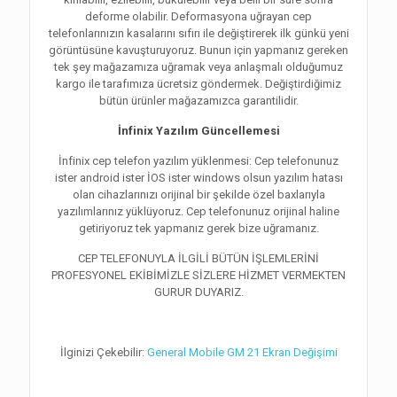
deforme olabilir. Deformasyona uğrayan cep
telefonlarınızın kasalarını sıfırı ile değiştirerek ilk günkü yeni
görüntüsüne kavuşturuyoruz. Bunun için yapmanız gereken
tek şey mağazamıza uğramak veya anlaşmalı olduğumuz
kargo ile tarafımıza ücretsiz göndermek. Değiştirdiğimiz
bütün ürünler mağazamızca garantilidir.
İnfinix Yazılım Güncellemesi
İnfinix cep telefon yazılım yüklenmesi: Cep telefonunuz
ister android ister İOS ister windows olsun yazılım hatası
olan cihazlarınızı orijinal bir şekilde özel baxlarıyla
yazılımlarınız yüklüyoruz. Cep telefonunuz orijinal haline
getiriyoruz tek yapmanız gerek bize uğramanız.
CEP TELEFONUYLA İLGİLİ BÜTÜN İŞLEMLERİNİ
PROFESYONEL EKİBİMİZLE SİZLERE HİZMET VERMEKTEN
GURUR DUYARIZ.
İlginizi Çekebilir:
General Mobile GM 21 Ekran Değişimi