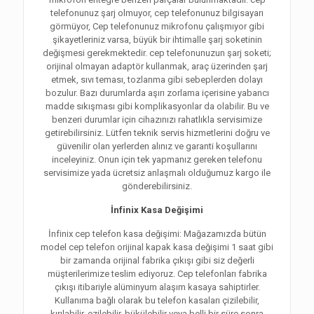
telefonunuz şarj olmuyor, cep telefonunuz bilgisayarı
görmüyor, Cep telefonunuz mikrofonu çalışmıyor gibi
şikayetleriniz varsa, büyük bir ihtimalle şarj soketinin
değişmesi gerekmektedir. cep telefonunuzun şarj soketi;
orijinal olmayan adaptör kullanmak, araç üzerinden şarj
etmek, sıvı teması, tozlanma gibi sebeplerden dolayı
bozulur. Bazı durumlarda aşırı zorlama içerisine yabancı
madde sıkışması gibi komplikasyonlar da olabilir. Bu ve
benzeri durumlar için cihazınızı rahatlıkla servisimize
getirebilirsiniz. Lütfen teknik servis hizmetlerini doğru ve
güvenilir olan yerlerden alınız ve garanti koşullarını
inceleyiniz. Onun için tek yapmanız gereken telefonu
servisimize yada ücretsiz anlaşmalı olduğumuz kargo ile
gönderebilirsiniz.
İnfinix Kasa Değişimi
İnfinix cep telefon kasa değişimi: Mağazamızda bütün
model cep telefon orijinal kapak kasa değişimi 1 saat gibi
bir zamanda orijinal fabrika çıkışı gibi siz değerli
müşterilerimize teslim ediyoruz. Cep telefonları fabrika
çıkışı itibariyle alüminyum alaşım kasaya sahiptirler.
Kullanıma bağlı olarak bu telefon kasaları çizilebilir,
kırılabilir, ezilebilir, bükülebilir veya belli bir süre sonra