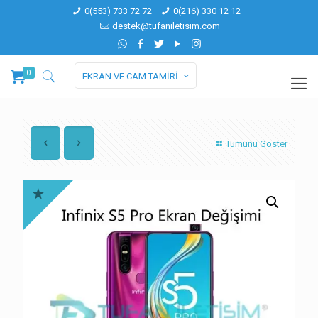
0(553) 733 72 72
0(216) 330 12 12
destek@tufaniletisim.com
0
EKRAN VE CAM TAMİRİ
Tümünü Göster