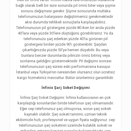
bağlı olarak belli bir süre sonunda pil ömrü biter veya şişme
sonucu değişmesi gerekir. Şişme sonucunda mutlaka
telefonumuzun bataryasını değiştirmemiz gerekmektedir
aksi durumda tehlikeli sonuçlarla karşılaşabiliriz.
Telefonunuzun pil göstergesi yüzde 80 iken bir anda yüzde
40’lara veya yüzde 30’lere düştüğünü görebilirsiniz. Ya da
telefonunuzu şarj ederken yüzde 40’ta görünen pil
göstergesi birden yüzde 90’ı gösterebilir. Şarjdan
çıkarttığınızda yüzde 50’ye hemen düşebilir. Bu veya
bunlara benzer durumlarda pilinizin ömrü bitmiş veya
sonlarına geldiğini göstermektedir. Pil değişimi sonrası
telefonunuzun şarj süresi eski performansına kavuşur.
İstanbul veya Türkiye’nin neresinden olursanız olun ücretsiz
kargo hizmetimiz mevcuttur. Bütün ürünlerimiz garantilidir.
İnfinix Şarj Soket Değişimi
İnfinix Şarj Soket Değişimi: İnfinix kullanıcısının en çok
karşılaştığı sorunlardan biride telefonun şarj olmamasıdır.
Eğer cep telefonunuz şarj olmuyorsa, sorun şarj soketi
kaynaklı olabilir. Şarj soketi tamirini; uzman teknik
ekibimizle hızlı, profesyonel ve uygun fiyata sağlıyoruz. cep
telefonunuzun şarj soketinin üzerinde kulaklık soketi ve
mikrofon entegre benzeri parçalar bulunmaktadır. cep