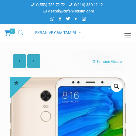
0(553) 733 72 72
0(216) 330 12 12
destek@tufaniletisim.com
0
EKRAN VE CAM TAMİRİ
Tümünü Göster