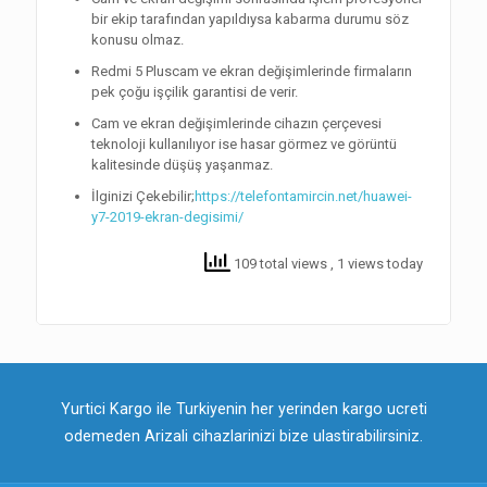
bir ekip tarafından yapıldıysa kabarma durumu söz
konusu olmaz.
Redmi 5 Pluscam ve ekran değişimlerinde firmaların
pek çoğu işçilik garantisi de verir.
Cam ve ekran değişimlerinde cihazın çerçevesi
teknoloji kullanılıyor ise hasar görmez ve görüntü
kalitesinde düşüş yaşanmaz.
İlginizi Çekebilir;
https://telefontamircin.net/huawei-
y7-2019-ekran-degisimi/
109 total views
, 1 views today
Yurtici Kargo ile Turkiyenin her yerinden kargo ucreti
odemeden Arizali cihazlarinizi bize ulastirabilirsiniz.