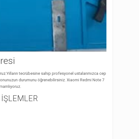
resi
yoruz.Yılların tecrübesine sahip profesyonel ustalarımızca cep
 telefonunuzun durumunu öğrenebilirsiniz. Xiaomi Redmi Note 7
amamlıyoruz.
Z İŞLEMLER