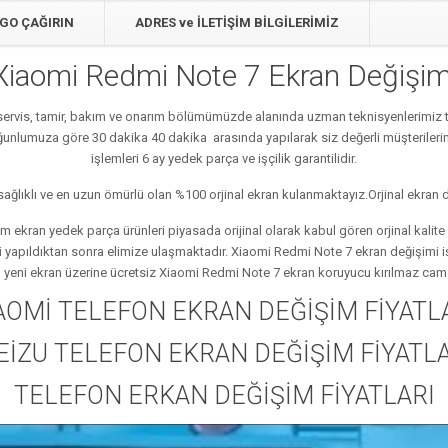
GO ÇAĞIRIN
ADRES ve İLETİŞİM BİLGİLERİMİZ
Xiaomi Redmi Note 7 Ekran Değişim
 servis, tamir, bakım ve onarım bölümümüzde alanında uzman teknisyenlerimiz t
yoğunlumuza göre 30 dakika 40 dakika arasında yapılarak siz değerli müşterileri
işlemleri 6 ay yedek parça ve işçilik garantilidir.
ğlıklı ve en uzun ömürlü olan %100 orjinal ekran kulanmaktayız.Orjinal ekran d
 ekran yedek parça ürünleri piyasada orijinal olarak kabul gören orjinal kali
ri yapıldıktan sonra elimize ulaşmaktadır. Xiaomi Redmi Note 7 ekran değişimi 
 yeni ekran üzerine ücretsiz Xiaomi Redmi Note 7 ekran koruyucu kırılmaz cam y
AOMİ TELEFON EKRAN DEĞİŞİM FİYATL
EİZU TELEFON EKRAN DEĞİŞİM FİYATLA
TELEFON ERKAN DEĞİŞİM FİYATLARI