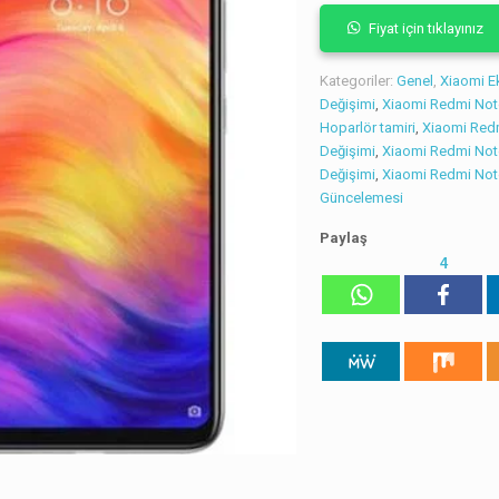
Fiyat için tıklayınız
Kategoriler:
Genel
,
Xiaomi E
Değişimi
,
Xiaomi Redmi Note
Hoparlör tamiri
,
Xiaomi Red
Değişimi
,
Xiaomi Redmi Not
Değişimi
,
Xiaomi Redmi Note
Güncelemesi
Paylaş
4