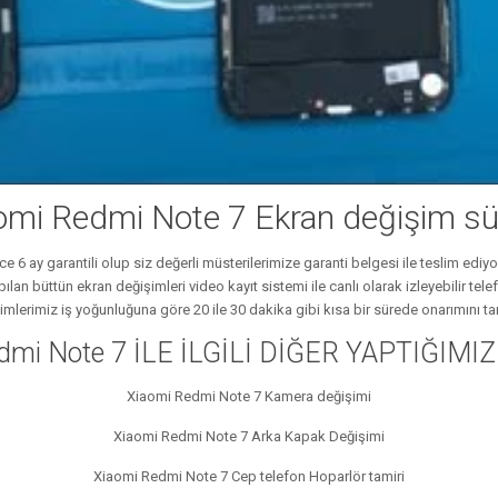
omi Redmi Note 7 Ekran değişim sü
zce 6 ay garantili olup siz değerli müsterilerimize garanti belgesi ile teslim edi
Yapılan büttün ekran değişimleri video kayıt sistemi ile canlı olarak izleyebilir
imlerimiz iş yoğunluğuna göre 20 ile 30 dakika gibi kısa bir sürede onarımını t
dmi Note 7 İLE İLGİLİ DİĞER YAPTIĞIMI
Xiaomi Redmi Note 7 Kamera değişimi
Xiaomi Redmi Note 7 Arka Kapak Değişimi
Xiaomi Redmi Note 7 Cep telefon Hoparlör tamiri