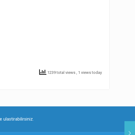
1239 total views
, 1 views today
ulastirabilirsiniz.