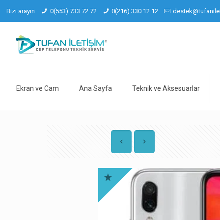
Bizi arayın
0(553) 733 72 72
0(216) 330 12 12
destek@tufanile
Ekran ve Cam
Ana Sayfa
Teknik ve Aksesuarlar