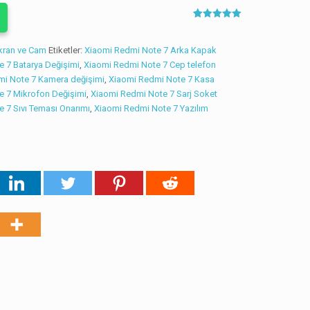
1
müşteri
puanına
dayanarak 5
kran ve Cam
Etiketler:
Xiaomi Redmi Note 7 Arka Kapak
üzerinden
5.00
puan
 7 Batarya Değişimi
,
Xiaomi Redmi Note 7 Cep telefon
aldı
mi Note 7 Kamera değişimi
,
Xiaomi Redmi Note 7 Kasa
e 7 Mikrofon Değişimi
,
Xiaomi Redmi Note 7 Sarj Soket
 7 Sıvı Teması Onarımı
,
Xiaomi Redmi Note 7 Yazılım