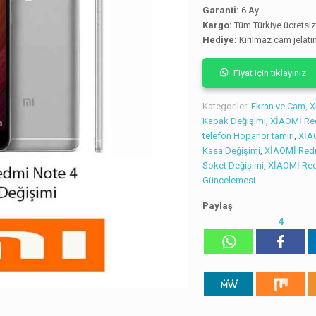
Garanti:
6 Ay
Kargo:
Tüm Türkiye ücretsi
Hediye:
Kırılmaz cam jelati
Fiyat için tıklayınız
Kategoriler:
Ekran ve Cam
,
X
Kapak Değişimi
,
XİAOMİ Red
telefon Hoparlör tamiri
,
XİA
Kasa Değişimi
,
XİAOMİ Redm
Soket Değişimi
,
XİAOMİ Redm
Güncelemesi
Paylaş
4