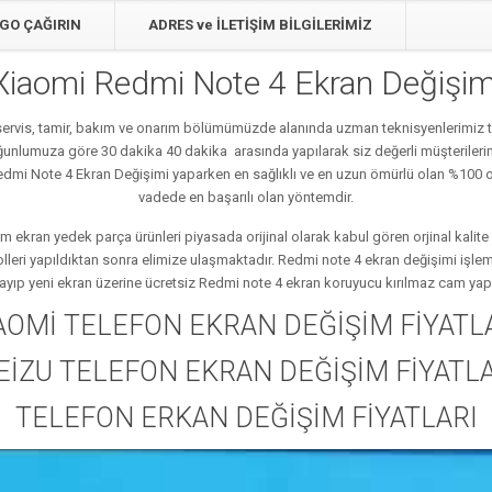
GO ÇAĞIRIN
ADRES ve İLETİŞİM BİLGİLERİMİZ
Xiaomi Redmi Note 4 Ekran Değişim
 servis, tamir, bakım ve onarım bölümümüzde alanında uzman teknisyenlerimiz t
yoğunlumuza göre 30 dakika 40 dakika arasında yapılarak siz değerli müşterileri
i Redmi Note 4 Ekran Değişimi yaparken en sağlıklı ve en uzun ömürlü olan %100 o
vadede en başarılı olan yöntemdir.
m ekran yedek parça ürünleri piyasada orijinal olarak kabul gören orjinal kali
olleri yapıldıktan sonra elimize ulaşmaktadır. Redmi note 4 ekran değişimi işle
ayıp yeni ekran üzerine ücretsiz Redmi note 4 ekran koruyucu kırılmaz cam yapış
AOMİ TELEFON EKRAN DEĞİŞİM FİYATL
EİZU TELEFON EKRAN DEĞİŞİM FİYATLA
TELEFON ERKAN DEĞİŞİM FİYATLARI