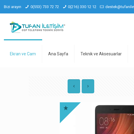
Bizi arayın
0(553) 733 72 72
0(216) 330 12 12
destek@tufanile
Ekran ve Cam
Ana Sayfa
Teknik ve Aksesuarlar